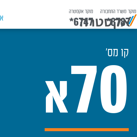
מוקד משרד התחבורה
מוקד אקסטרה
אש
*6747
*8787
קו מס׳
70
א