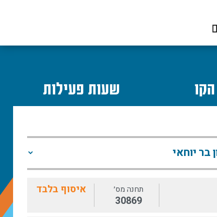
ם
הקו
שעות פעילות
איסוף בלבד
תחנה מס׳
30869