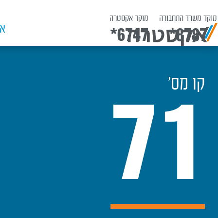
מוקד משרד התחבורה
מוקד אקסטרה
אש
*6747
*8787
קו מס׳
71