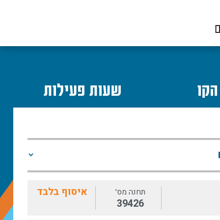
ם
הקו
שעות פעילות
איסוף בלבד
תחנה מס׳
39426