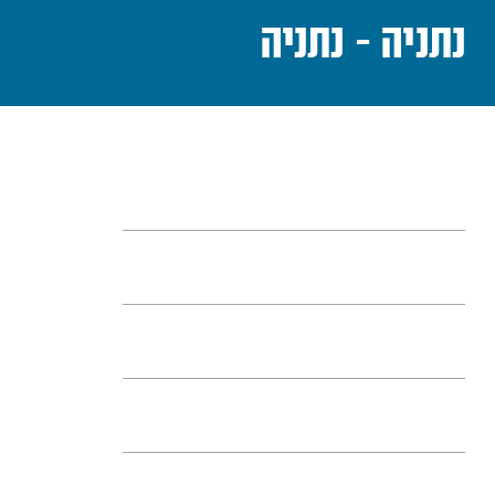
נתניה - נתניה
תעריפים
זכאות להנחות
קנסות ותעריף מוגדל
הסעת מטען ובעלי חיים
אבידות ומציאות