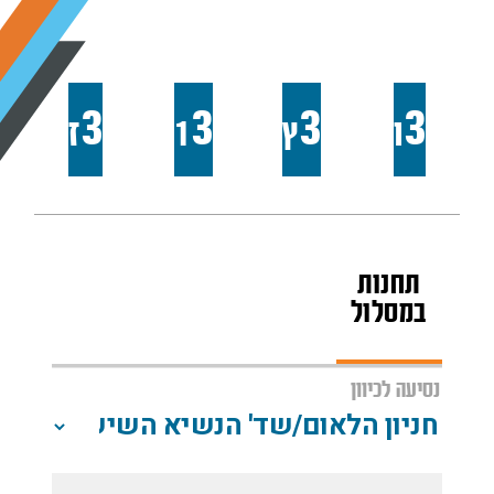
חלופות לקו
3
3
3
3
ו
ץ
1
ז
תחנות
מפת
שעות
במסלול
הקו
פעילות
נסיעה לכיוון