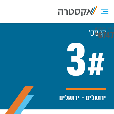
מוקד אקסטרה
קו מס׳
*6747
3
#
ירושלים - ירושלים