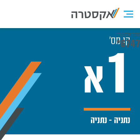
מוקד אקסטרה
קו מס׳
*6747
1
א
נתניה - נתניה