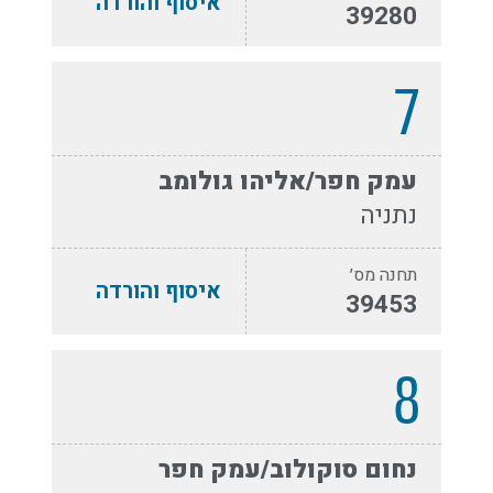
איסוף והורדה
39280
7
עמק חפר/אליהו גולומב
נתניה
תחנה מס׳
איסוף והורדה
39453
8
נחום סוקולוב/עמק חפר